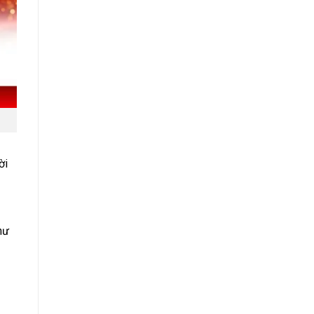
ời
hư