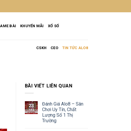
AME BÀI
KHUYẾN MÃI
XỔ SỐ
CSKH
CEO
TIN TỨC ALO8
BÀI VIẾT LIÊN QUAN
Đánh Giá Alo8 – Sân
23
Chơi Uy Tín, Chất
Th3
Lượng Số 1 Thị
Trường