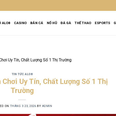
Ủ ALO8
CASINO
BẮN CÁ
NỔ HŨ
ĐÁ GÀ
THỂ THAO
ESPORTS
G
Chơi Uy Tín, Chất Lượng Số 1 Thị Trường
TIN TỨC ALO8
 Chơi Uy Tín, Chất Lượng Số 1 Thị
Trường
ED ON
THÁNG 3 23, 2026
BY
ADMIN