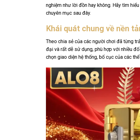
nghiệm như lời đồn hay không. Hãy tìm hiểu 
chuyên mục sau đây.
Khái quát chung về nền t
Theo chia sẻ của các người chơi đã từng tr
đại và rất dễ sử dụng, phù hợp với nhiều đố
chọn giao diện hệ thống, bố cục của các thể 