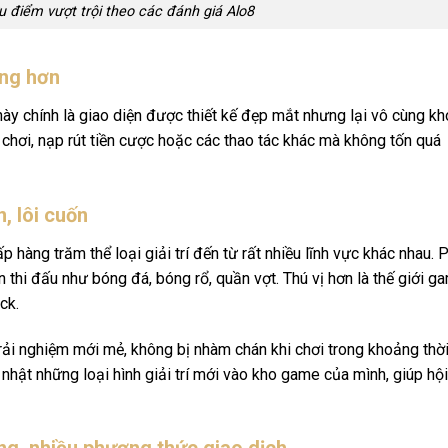
 điểm vượt trội theo các đánh giá Alo8
àng hơn
ày chính là giao diện được thiết kế đẹp mắt nhưng lại vô cùng kh
 chơi, nạp rút tiền cược hoặc các thao tác khác mà không tốn quá
n, lôi cuốn
p hàng trăm thể loại giải trí đến từ rất nhiều lĩnh vực khác nhau. 
 thi đấu như bóng đá, bóng rổ, quần vợt. Thú vị hơn là thế giới g
ck.
ải nghiệm mới mẻ, không bị nhàm chán khi chơi trong khoảng thờ
p nhật những loại hình giải trí mới vào kho game của mình, giúp hội