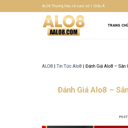
Skip
ALO8 Thương hiệu cá cược số 1 Châu Á
to
content
TRANG CH
ALO8
|
Tin Tức Alo8
|
Đánh Giá Alo8 – Sân 
Đánh Giá Alo8 – Sân
POST