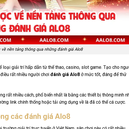
 về nền tảng thông qua những đánh giá Alo8
ể loại giải trí hấp dẫn từ thể thao, casino, slot game. Tạo cho ngư
à điều rất nhiều người chơi
đánh giá Alo8
ở mức tốt, đáng để thử
ng rất nhiều cách, phổ biến nhất là bằng các thiết bị thông minh n
ường link chính thống hoặc tải ứng dụng về là đã có thể cá cược.
ong các đánh giá Alo8
trường giải trí trực tuyến ở Việt Nam, sân chơi này có rất nhiều