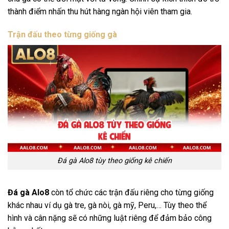
thành điểm nhấn thu hút hàng ngàn hội viên tham gia.
Trận đấu theo từng giống gà
Đá gà Alo8 tùy theo giống kê chiến
Đá gà Alo8
còn tổ chức các trận đấu riêng cho từng giống
khác nhau ví dụ gà tre, gà nòi, gà mỹ, Peru,… Tùy theo thể
hình và cân nặng sẽ có những luật riêng để đảm bảo công