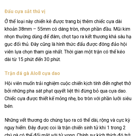
Đấu cựa sắt thú vị
Ở thể loại này chiến kê được trang bị thêm chiếc cựa dài
khoản 38mm – 55mm có dáng tròn, nhọn phần đầu. Mũi kim
nhọn thường dùng để đâm, chọt tạo ra kết thương khá sâu hạ
gục đối thủ. Đây cũng là hình thức đấu được đông đảo hội
viên lựa chọn tham gia nhất. Thời gian một trận có thể kéo
dài từ 15 phút đến 30 phút.
Trận đá gà Alo8 cựa dao
Hội viên muốn trải nghiệm cuộc chiến kịch tính đến nghẹt thở
bởi những pha sát phạt quyết liệt thì đừng bỏ qua cựa dao.
Chiếc cựa được thiết kế mỏng nhẹ, bo tròn với phần lưỡi siêu
bén.
Những vết thương do chúng tạo ra có thể dài, rộng và cực kỳ
nguy hiểm. Đây được coi là trận chiến sinh tử khi 1 trong 2
chú gà có thể đối mặt với tử vong. Chính sự kích thích đó trở