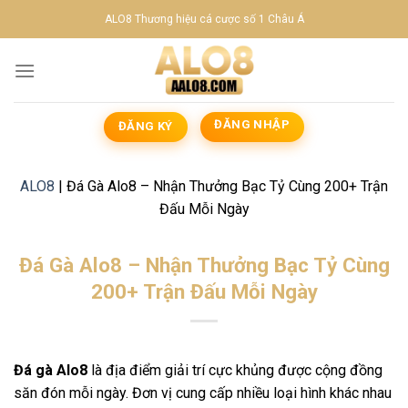
Skip
ALO8 Thương hiệu cá cược số 1 Châu Á
to
content
ĐĂNG NHẬP
ĐĂNG KÝ
ALO8
|
Đá Gà Alo8 – Nhận Thưởng Bạc Tỷ Cùng 200+ Trận
Đấu Mỗi Ngày
Đá Gà Alo8 – Nhận Thưởng Bạc Tỷ Cùng
200+ Trận Đấu Mỗi Ngày
Đá gà Alo8
là địa điểm giải trí cực khủng được cộng đồng
săn đón mỗi ngày. Đơn vị cung cấp nhiều loại hình khác nhau