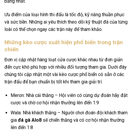
bằng nhất.
Ưu điểm của loại hình thi đấu là tốc độ, kỹ năng thuần phục
và sức bền. Những ai yêu thích theo dõi kỹ thuật đá của từng
loài có thể chọn ngay các trận này để tham khảo.
Những kèo cược xuất hiện phổ biến trong trận
chiến
Đơn vị cập nhật hàng loạt cửa cược khác nhau từ đơn giản
đến cực khó phù hợp với nhiều đối tượng tham gia. Dưới đây
chúng tôi cập nhật một vài kèo cược phổ biến có sẵn ở các
trận đấu để bạn chuẩn bị tốt khi tham gia giải trí.
Meron: Nhà cái thắng – Hội viên có cùng dự đoán hãy đặt
cược và chờ cơ hội nhận thưởng lên đến 1:9
Wala: Nhà khách thắng – Người chơi đoán đội khách tham
gia
đá gà Alo8
sẽ chiến thắng và có cơ hội nhận thưởng
lên đến 1:8