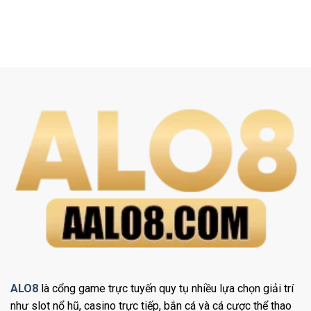
ALO8
là cổng game trực tuyến quy tụ nhiều lựa chọn giải trí
như slot nổ hũ, casino trực tiếp, bắn cá và cá cược thể thao