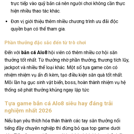
trực tiếp vào quỹ bắn cá nên người chơi không cần thực
hiện nhiều thao tác khác.
Đơn vị giới thiệu thêm nhiều chương trình ưu đãi độc
quyền bạn có thể tham gia.
Phần thưởng đặc sắc đến từ trò chơi
Đến với
bắn cá Alo8
hội viên có thêm nhiều cơ hội săn
thưởng tốt nhất. Từ thưởng nhờ phần thưởng, thương tích lũy,
jackpot và nhiều thể loại khác. Một số tựa game còn có
nhiệm nhiệm vụ ẩn đi kèm, tạo điều kiện săn quà tốt nhất.
Mỗi lần hạ gục sinh vật biển, boss, hoàn thành nhiệm vụ hệ
thống sẽ phát thưởng khủng ngay lập tức
Tựa game bắn cá Alo8 siêu hay đáng trải
nghiệm nhất 2026
Nếu bạn yêu thích hóa thân thành các tay săn thưởng nổi
tiếng đầy chuyên nghiệp thì đừng bỏ qua top game dưới