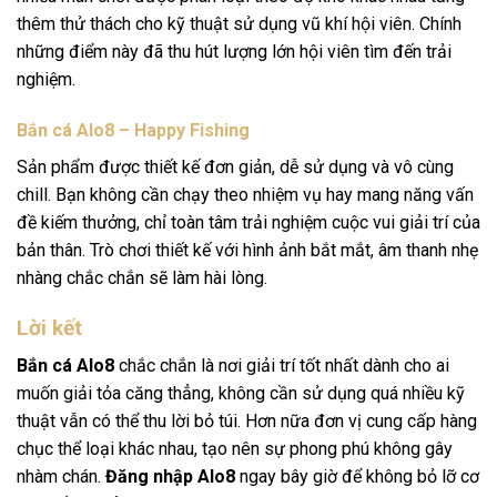
thêm thử thách cho kỹ thuật sử dụng vũ khí hội viên. Chính
những điểm này đã thu hút lượng lớn hội viên tìm đến trải
nghiệm.
Bắn cá Alo8 – Happy Fishing
Sản phẩm được thiết kế đơn giản, dễ sử dụng và vô cùng
chill. Bạn không cần chạy theo nhiệm vụ hay mang năng vấn
đề kiếm thưởng, chỉ toàn tâm trải nghiệm cuộc vui giải trí của
bản thân. Trò chơi thiết kế với hình ảnh bắt mắt, âm thanh nhẹ
nhàng chắc chắn sẽ làm hài lòng.
Lời kết
Bắn cá Alo8
chắc chắn là nơi giải trí tốt nhất dành cho ai
muốn giải tỏa căng thẳng, không cần sử dụng quá nhiều kỹ
thuật vẫn có thể thu lời bỏ túi. Hơn nữa đơn vị cung cấp hàng
chục thể loại khác nhau, tạo nên sự phong phú không gây
nhàm chán.
Đăng nhập Alo8
ngay bây giờ để không bỏ lỡ cơ