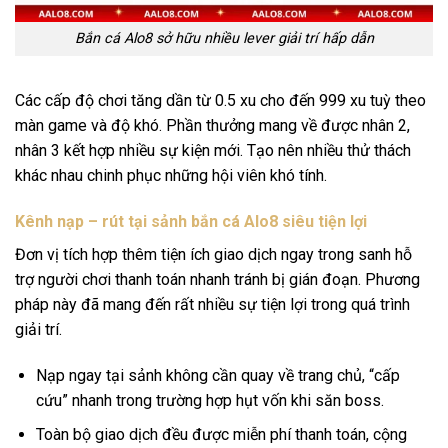
Bắn cá Alo8 sở hữu nhiều lever giải trí hấp dẫn
Các cấp độ chơi tăng dần từ 0.5 xu cho đến 999 xu tuỳ theo
màn game và độ khó. Phần thưởng mang về được nhân 2,
nhân 3 kết hợp nhiều sự kiện mới. Tạo nên nhiều thử thách
khác nhau chinh phục những hội viên khó tính.
Kênh nạp – rút tại sảnh bắn cá Alo8 siêu tiện lợi
Đơn vị tích hợp thêm tiện ích giao dịch ngay trong sanh hỗ
trợ người chơi thanh toán nhanh tránh bị gián đoạn. Phương
pháp này đã mang đến rất nhiều sự tiện lợi trong quá trình
giải trí.
Nạp ngay tại sảnh không cần quay về trang chủ, “cấp
cứu” nhanh trong trường hợp hụt vốn khi săn boss.
Toàn bộ giao dịch đều được miễn phí thanh toán, cộng