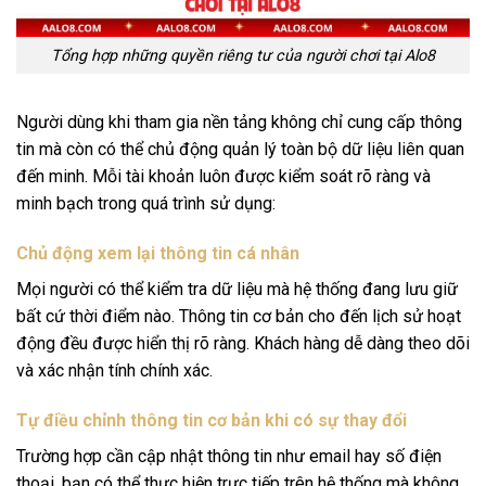
Tổng hợp những quyền riêng tư của người chơi tại Alo8
Người dùng khi tham gia nền tảng không chỉ cung cấp thông
tin mà còn có thể chủ động quản lý toàn bộ dữ liệu liên quan
đến minh. Mỗi tài khoản luôn được kiểm soát rõ ràng và
minh bạch trong quá trình sử dụng:
Chủ động xem lại thông tin cá nhân
Mọi người có thể kiểm tra dữ liệu mà hệ thống đang lưu giữ
bất cứ thời điểm nào. Thông tin cơ bản cho đến lịch sử hoạt
động đều được hiển thị rõ ràng. Khách hàng dễ dàng theo dõi
và xác nhận tính chính xác.
Tự điều chỉnh thông tin cơ bản khi có sự thay đổi
Trường hợp cần cập nhật thông tin như email hay số điện
thoại, bạn có thể thực hiện trực tiếp trên hệ thống mà không