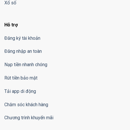
Xổ số
Hỗ trợ
Đăng ký tài khoản
Đăng nhập an toàn
Nạp tiền nhanh chóng
Rút tiền bảo mật
Tải app di động
Chăm sóc khách hàng
Chương trình khuyến mãi