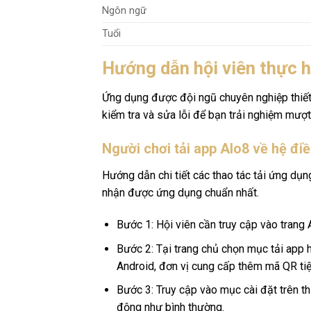
Ngôn ngữ
Tuổi
Hướng dẫn hội viên thực h
Ứng dụng được đội ngũ chuyên nghiệp thiết 
kiểm tra và sửa lỗi để bạn trải nghiệm mượ
Người chơi tải app Alo8 về hệ đi
Hướng dẫn chi tiết các thao tác tải ứng dụn
nhận được ứng dụng chuẩn nhất.
Bước 1: Hội viên cần truy cập vào trang A
Bước 2: Tại trang chủ chọn mục tải app h
Android, đơn vị cung cấp thêm mã QR tiệ
Bước 3: Truy cập vào mục cài đặt trên th
động như bình thường.