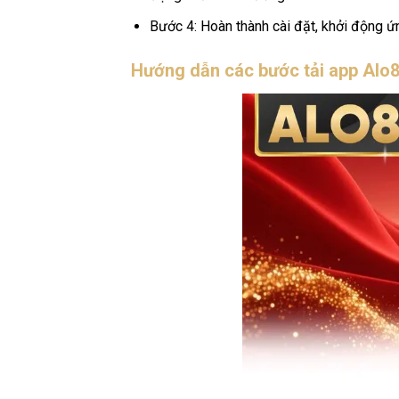
Bước 4: Hoàn thành cài đặt, khởi động ứ
Hướng dẫn các bước tải app Alo8