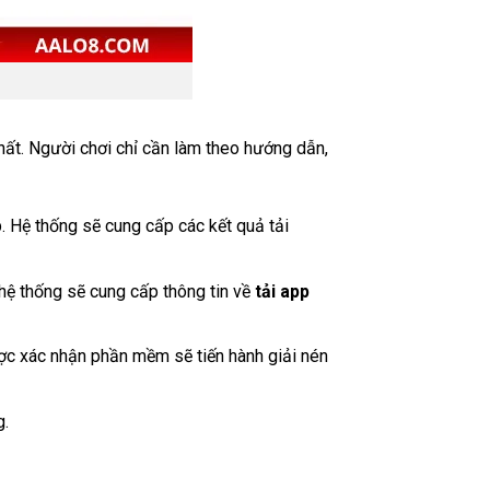
nhất. Người chơi chỉ cần làm theo hướng dẫn,
p. Hệ thống sẽ cung cấp các kết quả tải
hệ thống sẽ cung cấp thông tin về
tải app
ược xác nhận phần mềm sẽ tiến hành giải nén
g.