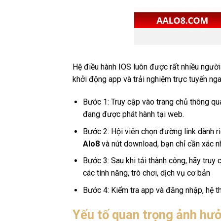
Hệ điều hành IOS luôn được rất nhiều người 
khởi động app và trải nghiệm trực tuyến ngay
Bước 1: Truy cập vào trang chủ thông qua
đang được phát hành tại web.
Bước 2: Hội viên chọn đường link dành r
Alo8
và nút download, bạn chỉ cần xác n
Bước 3: Sau khi tải thành công, hãy tru
các tính năng, trò chơi, dịch vụ cơ bản
Bước 4: Kiểm tra app và đăng nhập, hệ t
Yếu tố quan trọng ảnh hư