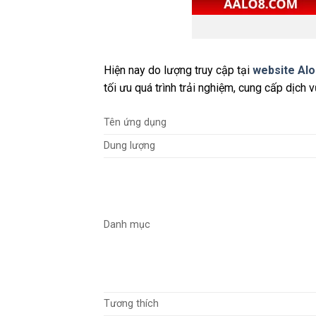
Hiện nay do lượng truy cập tại
website Alo
tối ưu quá trình trải nghiệm, cung cấp dịch 
Tên ứng dụng
Dung lượng
Danh mục
Tương thích