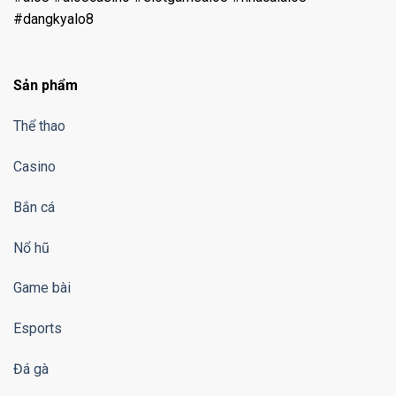
#dangkyalo8
Sản phẩm
Thể thao
Casino
Bắn cá
Nổ hũ
Game bài
Esports
Đá gà