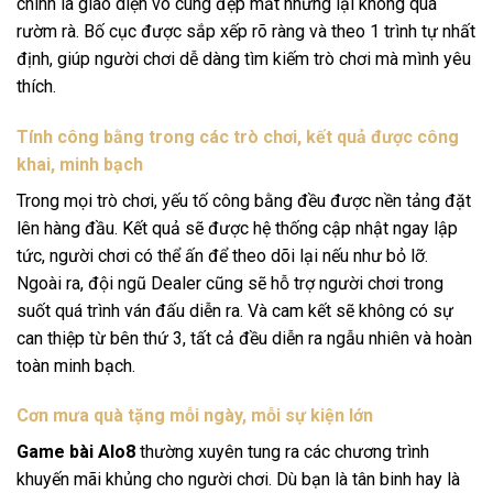
chính là giao diện vô cùng đẹp mắt nhưng lại không quá
rườm rà. Bố cục được sắp xếp rõ ràng và theo 1 trình tự nhất
định, giúp người chơi dễ dàng tìm kiếm trò chơi mà mình yêu
thích.
Tính công bằng trong các trò chơi, kết quả được công
khai, minh bạch
Trong mọi trò chơi, yếu tố công bằng đều được nền tảng đặt
lên hàng đầu. Kết quả sẽ được hệ thống cập nhật ngay lập
tức, người chơi có thể ấn để theo dõi lại nếu như bỏ lỡ.
Ngoài ra, đội ngũ Dealer cũng sẽ hỗ trợ người chơi trong
suốt quá trình ván đấu diễn ra. Và cam kết sẽ không có sự
can thiệp từ bên thứ 3, tất cả đều diễn ra ngẫu nhiên và hoàn
toàn minh bạch.
Cơn mưa quà tặng mỗi ngày, mỗi sự kiện lớn
Game bài Alo8
thường xuyên tung ra các chương trình
khuyến mãi khủng cho người chơi. Dù bạn là tân binh hay là