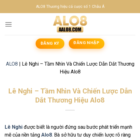
Skip
ALO8 Thương hiệu cá cược số 1 Châu Á
to
content
ĐĂNG NHẬP
ĐĂNG KÝ
ALO8
|
Lê Nghi – Tầm Nhìn Và Chiến Lược Dẫn Dắt Thương
Hiệu Alo8
Lê Nghi – Tầm Nhìn Và Chiến Lược Dẫn
Dắt Thương Hiệu Alo8
Lê Nghi
được biết là người đứng sau bước phát triển mạnh
mẽ của nền tảng
Alo8
. Bà sở hữu tư duy chiến lược rõ ràng