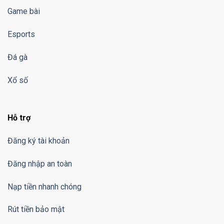
Game bài
Esports
Đá gà
Xổ số
Hỗ trợ
Đăng ký tài khoản
Đăng nhập an toàn
Nạp tiền nhanh chóng
Rút tiền bảo mật