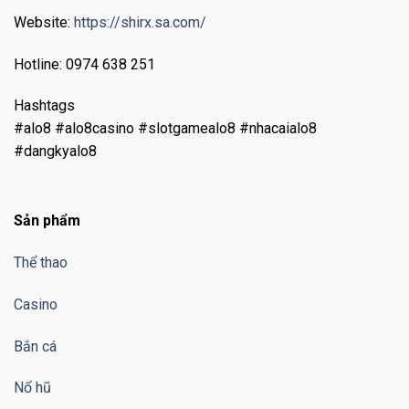
Website:
https://shirx.sa.com/
Hotline: 0974 638 251
Hashtags
#alo8 #alo8casino #slotgamealo8 #nhacaialo8
#dangkyalo8
Sản phẩm
Thể thao
Casino
Bắn cá
Nổ hũ