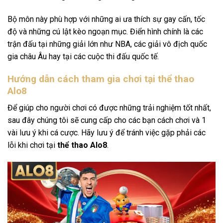
Bộ môn này phù hợp với những ai ưa thích sự gay cấn, tốc
độ và những cú lật kèo ngoạn mục. Điển hình chính là các
trận đấu tại những giải lớn như NBA, các giải vô địch quốc
gia châu Âu hay tại các cuộc thi đấu quốc tế.
Hướng dẫn cách tham gia chơi tại thể thao
Alo8
Để giúp cho người chơi có được những trải nghiệm tốt nhất,
sau đây chúng tôi sẽ cung cấp cho các bạn cách chơi và 1
vài lưu ý khi cá cược. Hãy lưu ý để tránh việc gặp phải các
lỗi khi chơi tại
thể thao Alo8
.