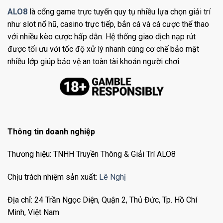
ALO8
là cổng game trực tuyến quy tụ nhiều lựa chọn giải trí
như slot nổ hũ, casino trực tiếp, bắn cá và cá cược thể thao
với nhiều kèo cược hấp dẫn. Hệ thống giao dịch nạp rút
được tối ưu với tốc độ xử lý nhanh cùng cơ chế bảo mật
nhiều lớp giúp bảo vệ an toàn tài khoản người chơi.
Thông tin doanh nghiệp
Thương hiệu: TNHH Truyền Thông & Giải Trí ALO8
Chịu trách nhiệm sản xuất:
Lê Nghị
Địa chỉ: 24 Trần Ngọc Diện, Quận 2, Thủ Đức, Tp. Hồ Chí
Minh, Việt Nam